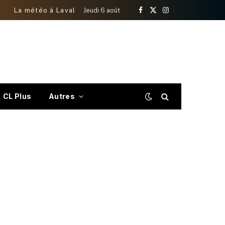
La météo à Laval
Jeudi 6 août
Facebook
X
Instagram
(Twitter)
CL Plus
Autres