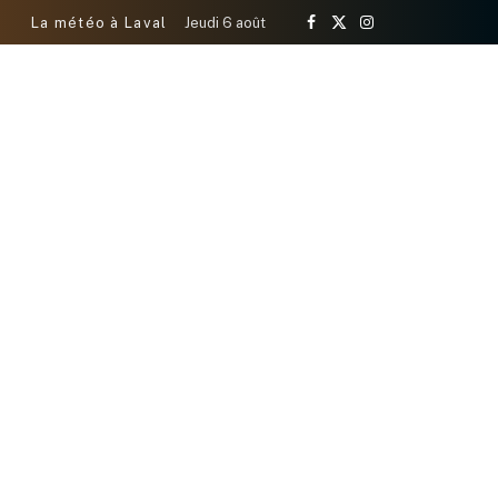
La météo à Laval
Jeudi 6 août
Facebook
X
Instagram
(Twitter)