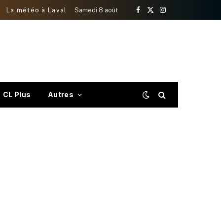
La météo à Laval
Samedi 8 août
Facebook
X
Instagram
(Twitter)
CL Plus
Autres