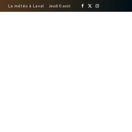
La météo à Laval
Jeudi 6 août
Facebook
X
Instagram
(Twitter)