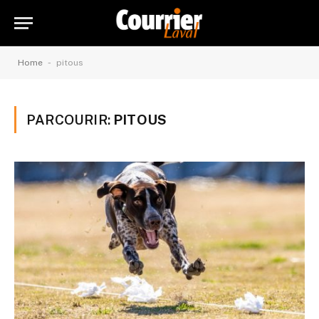
-
Home
pitous
PARCOURIR:
PITOUS