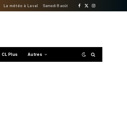
La météo à Laval
Samedi 8 août
Facebook
X
Instagram
(Twitter)
CL Plus
Autres