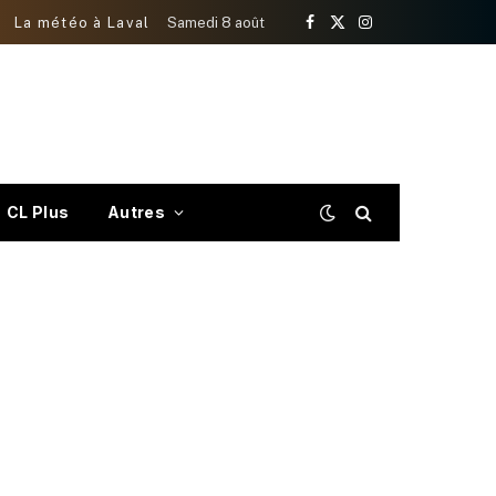
La météo à Laval
Samedi 8 août
Facebook
X
Instagram
(Twitter)
CL Plus
Autres