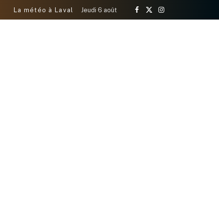
La météo à Laval
Jeudi 6 août
Facebook
X
Instagram
(Twitter)