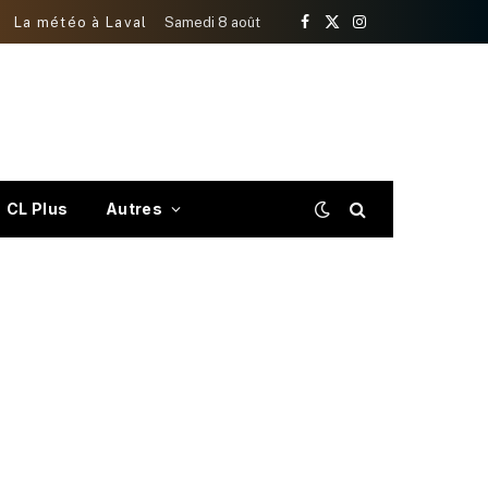
La météo à Laval
Samedi 8 août
Facebook
X
Instagram
(Twitter)
CL Plus
Autres