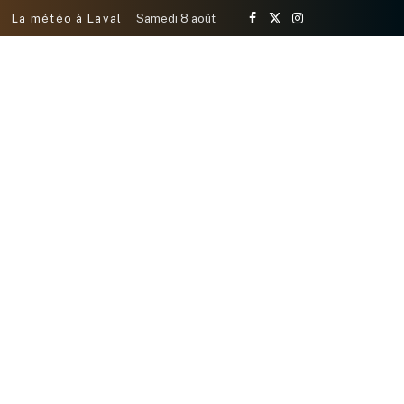
La météo à Laval
Samedi 8 août
Facebook
X
Instagram
(Twitter)