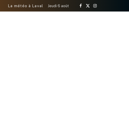
La météo à Laval
Jeudi 6 août
Facebook
X
Instagram
(Twitter)