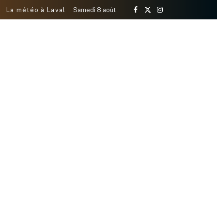
La météo à Laval
Samedi 8 août
Facebook
X
Instagram
(Twitter)