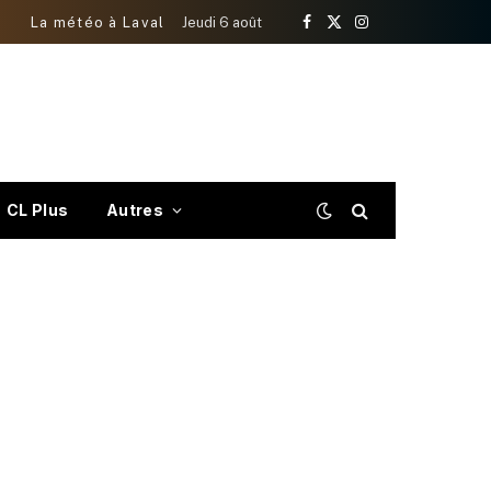
La météo à Laval
Jeudi 6 août
Facebook
X
Instagram
(Twitter)
CL Plus
Autres