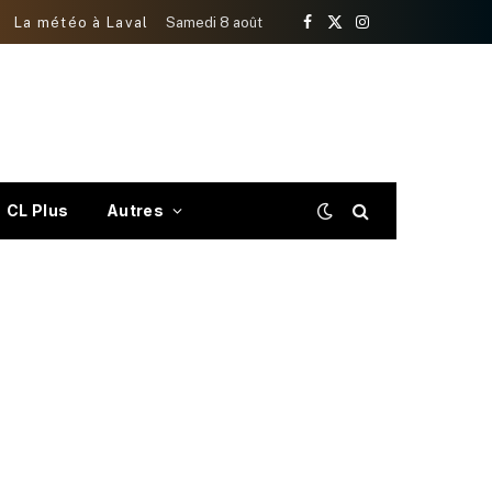
La météo à Laval
Samedi 8 août
Facebook
X
Instagram
(Twitter)
CL Plus
Autres