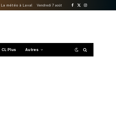
La météo à Laval
Vendredi 7 août
Facebook
X
Instagram
(Twitter)
CL Plus
Autres