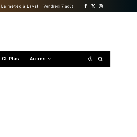
La météo à Laval
Vendredi 7 août
Facebook
X
Instagram
(Twitter)
CL Plus
Autres