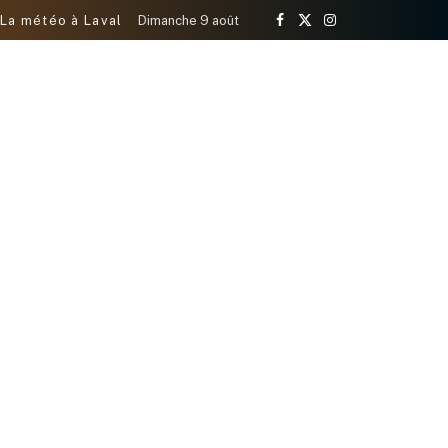
La météo à Laval
Dimanche 9 août
Facebook
X
Instagram
(Twitter)