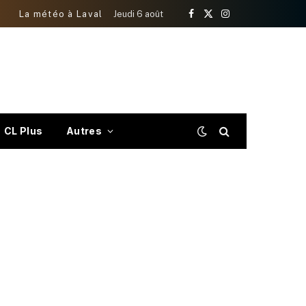
La météo à Laval
Jeudi 6 août
Facebook
X
Instagram
(Twitter)
CL Plus
Autres