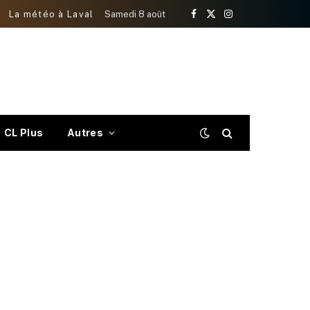
La météo à Laval
Samedi 8 août
Facebook
X
Instagram
(Twitter)
CL Plus
Autres