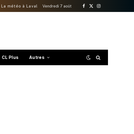
La météo à Laval
Vendredi 7 août
Facebook
X
Instagram
(Twitter)
CL Plus
Autres