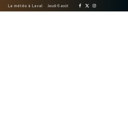
La météo à Laval
Jeudi 6 août
Facebook
X
Instagram
(Twitter)