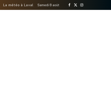
La météo à Laval
Samedi 8 août
Facebook
X
Instagram
(Twitter)