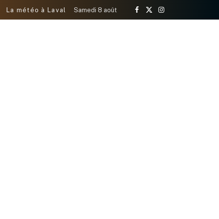
La météo à Laval
Samedi 8 août
Facebook
X
Instagram
(Twitter)