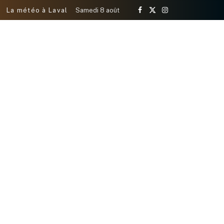
La météo à Laval
Samedi 8 août
Facebook
X
Instagram
(Twitter)