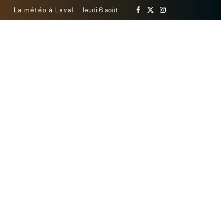
La météo à Laval
Jeudi 6 août
Facebook
X
Instagram
(Twitter)