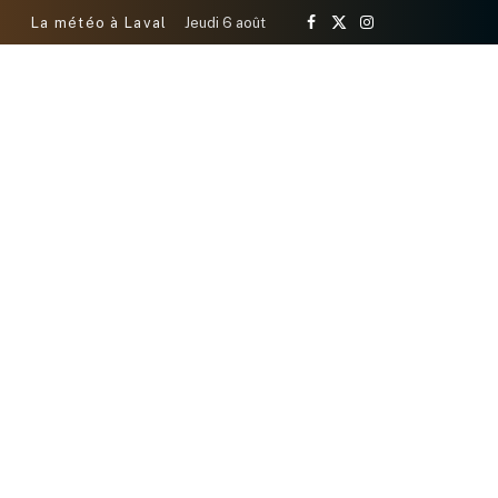
La météo à Laval
Jeudi 6 août
Facebook
X
Instagram
(Twitter)