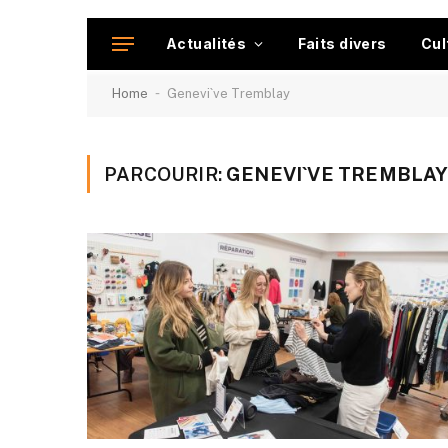
Actualités
Faits divers
Cul
-
Home
Genevi`ve Tremblay
PARCOURIR:
GENEVI`VE TREMBLA