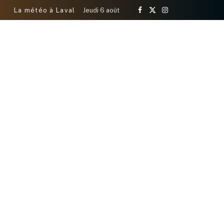
La météo à Laval
Jeudi 6 août
Facebook
X
Instagram
(Twitter)