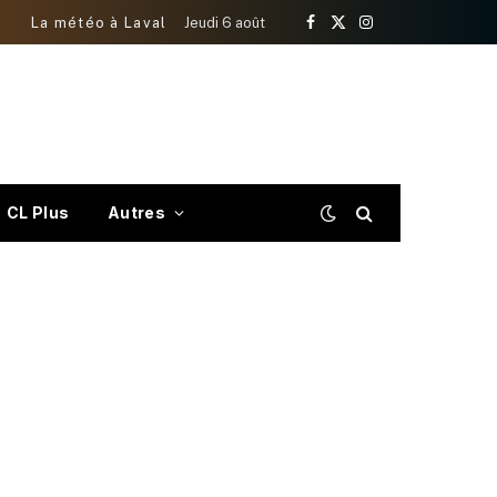
La météo à Laval
Jeudi 6 août
Facebook
X
Instagram
(Twitter)
CL Plus
Autres