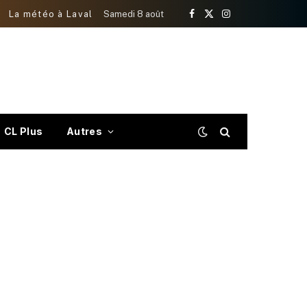
La météo à Laval
Samedi 8 août
Facebook
X
Instagram
(Twitter)
CL Plus
Autres