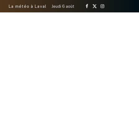
La météo à Laval
Jeudi 6 août
Facebook
X
Instagram
(Twitter)