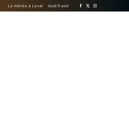
La météo à Laval
Jeudi 6 août
Facebook
X
Instagram
(Twitter)