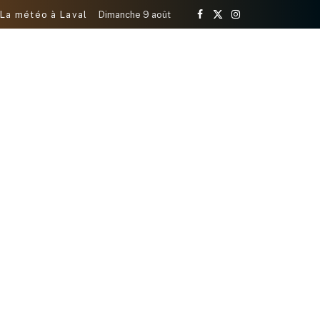
La météo à Laval
Dimanche 9 août
Facebook
X
Instagram
(Twitter)