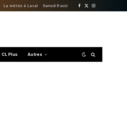
La météo à Laval
Samedi 8 août
Facebook
X
Instagram
(Twitter)
CL Plus
Autres