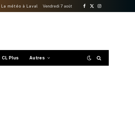
La météo à Laval
Vendredi 7 août
Facebook
X
Instagram
(Twitter)
CL Plus
Autres