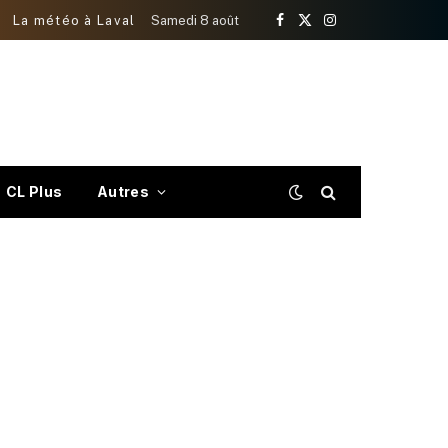
La météo à Laval
Samedi 8 août
Facebook
X
Instagram
(Twitter)
CL Plus
Autres