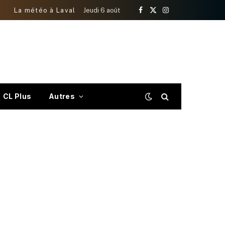
La météo à Laval
Jeudi 6 août
Facebook
X
Instagram
(Twitter)
CL Plus
Autres