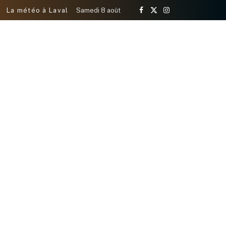
La météo à Laval
Samedi 8 août
Facebook
X
Instagram
(Twitter)