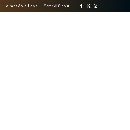
La météo à Laval
Samedi 8 août
Facebook
X
Instagram
(Twitter)