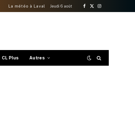
La météo à Laval
Jeudi 6 août
Facebook
X
Instagram
(Twitter)
CL Plus
Autres