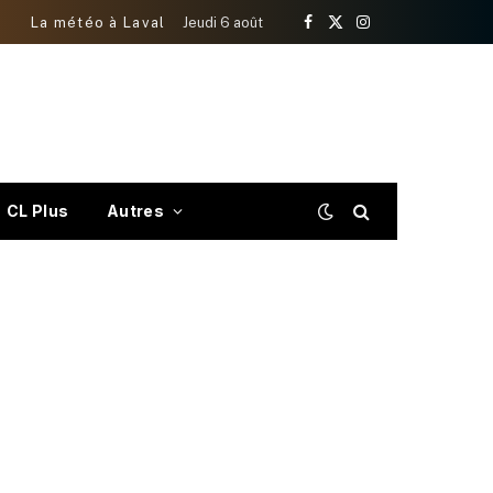
La météo à Laval
Jeudi 6 août
Facebook
X
Instagram
(Twitter)
CL Plus
Autres