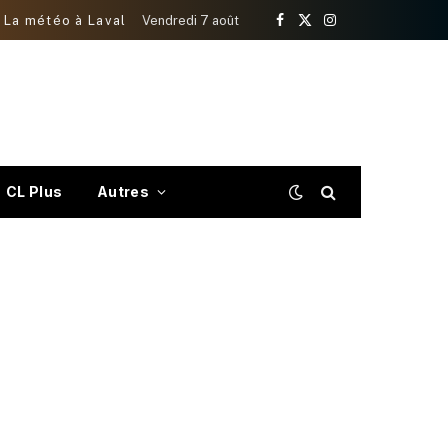
La météo à Laval
Vendredi 7 août
Facebook
X
Instagram
(Twitter)
CL Plus
Autres