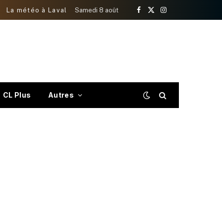
La météo à Laval
Samedi 8 août
Facebook
X
Instagram
(Twitter)
CL Plus
Autres