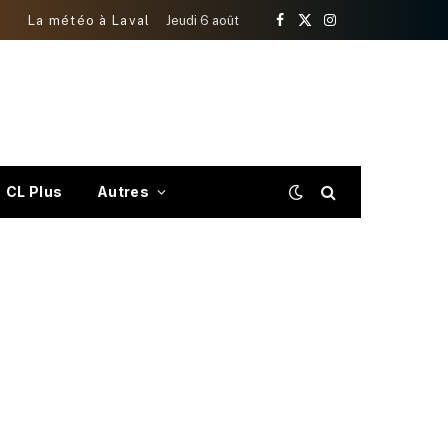
La météo à Laval
Jeudi 6 août
Facebook
X
Instagram
(Twitter)
CL Plus
Autres