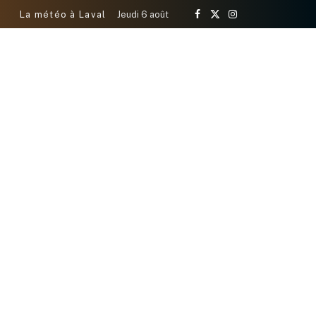
La météo à Laval
Jeudi 6 août
Facebook
X
Instagram
(Twitter)