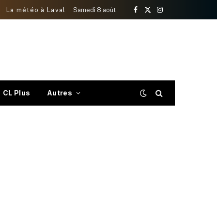
La météo à Laval
Samedi 8 août
Facebook
X
Instagram
(Twitter)
CL Plus
Autres