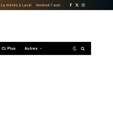
La météo à Laval
Vendredi 7 août
Facebook
X
Instagram
(Twitter)
CL Plus
Autres