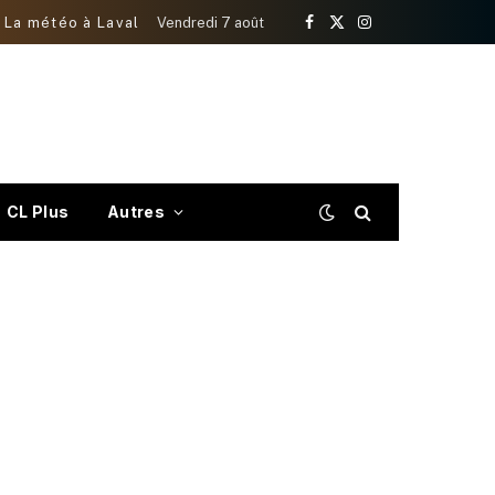
La météo à Laval
Vendredi 7 août
Facebook
X
Instagram
(Twitter)
CL Plus
Autres