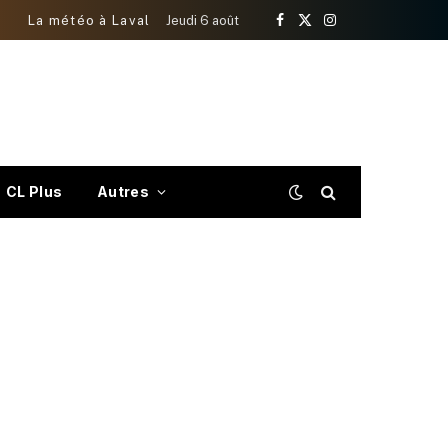
La météo à Laval
Jeudi 6 août
Facebook
X
Instagram
(Twitter)
CL Plus
Autres