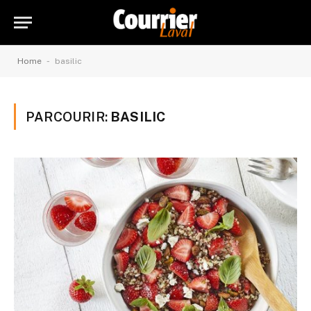
-
Home
basilic
PARCOURIR:
BASILIC