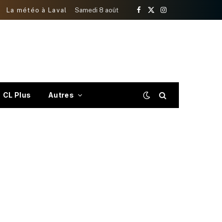
La météo à Laval
Samedi 8 août
Facebook
X
Instagram
(Twitter)
CL Plus
Autres